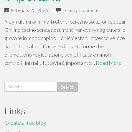
February 20, 2026
|
Leave a comment
Negli ultimi anni molti utenti cercano soluzioni appear
On line casino senza documenti for every registrarsi e
giocare in modo rapido. La richiesta di accesso veloce
ha portato alla diffusione di piattaforme che
promettono registrazione semplificata e minori
controlli iniziali. Tuttavia è importante…
Read More
Search
for:
Links
Create a free blog