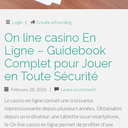
Login
|
Create a free blog
On line casino En
Ligne – Guidebook
Complet pour Jouer
en Toute Sécurité
February 28, 2026
|
Leave a comment
Le casino en ligne connaît une croissance
impressionnante depuis plusieurs années. Obtainable
depuis un ordinateur, une tablette ou un smartphone,
le On line casino en ligne permet de profiter d’une